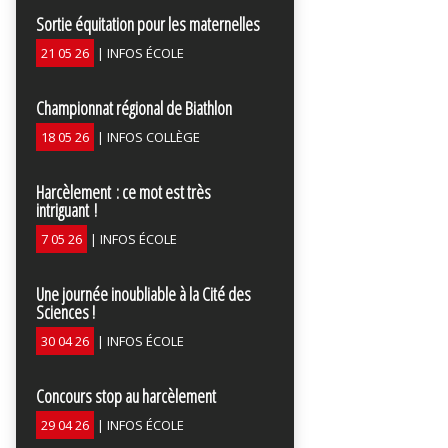
Sortie équitation pour les maternelles
21 05 26
|
INFOS ÉCOLE
Championnat régional de Biathlon
18 05 26
|
INFOS COLLÈGE
Harcèlement : ce mot est très
intriguant !
7 05 26
|
INFOS ÉCOLE
Une journée inoubliable à la Cité des
Sciences !
30 04 26
|
INFOS ÉCOLE
Concours stop au harcèlement
29 04 26
|
INFOS ÉCOLE