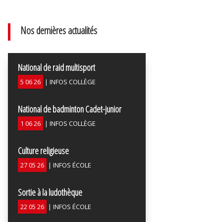
Nos dernières actualités
National de raid multisport
5 06 26
|
INFOS COLLÈGE
National de badminton Cadet-junior
1 06 26
|
INFOS COLLÈGE
Culture religieuse
27 05 26
|
INFOS ÉCOLE
Sortie à la ludothèque
22 05 26
|
INFOS ÉCOLE